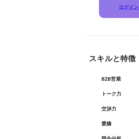
ログイン
スキルと特徴
B2B営業
トーク力
交渉力
愛嬌
競合分析