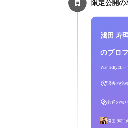
限定公開の
淺田 寿
のプロ
Wantedl
過去の投
共通の知
淺田 寿理