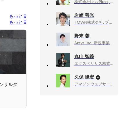
株式会社LexxPluss, リクルーティングマネージャー
岩崎 善光
もっと見る
もっと見る
TOWN株式会社, プロダクトマネージャー
野末 馨
Araya Inc., 新規事業部・プロダクトマネージャー
丸山 智義
エクスペリサス株式会社 , 代表取締役/CEO
久保 隆宏
アマゾンウェブサービスジャパン合同会社, Developer Relations Machine Learning
ンサルタ