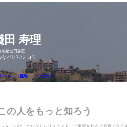
淺田 寿理
東京都世田谷区
3
つながり
フォロワー
リー 4
性格
つながり
この人をもっと知ろう
ロフィールは、つながりをリクエストして承認されると表示できま