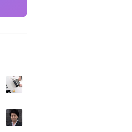
経
し
経
の