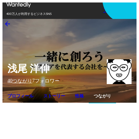
アプリを使う
400万人が利用するビジネスSNS
浅尾 洋伸
40
7
つながり
フォロワー
プロフィール
ストーリー
性格
つながり