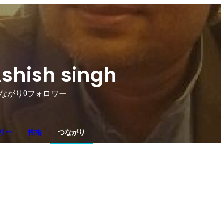
shish singh
0
ながり
フォロワー
リー
性格
つながり