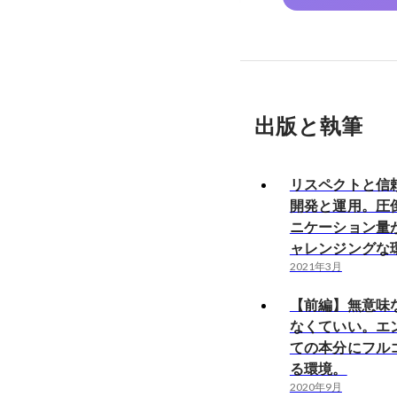
出版と執筆
リスペクトと信
開発と運用。圧
ニケーション量
ャレンジングな
2021年3月
【前編】無意味
なくていい。エ
ての本分にフル
る環境。
2020年9月