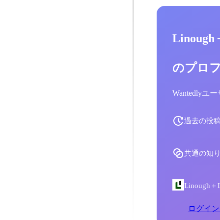
Linoug
のプロ
Wantedl
過去の投
共通の知
Linoug
ログイン