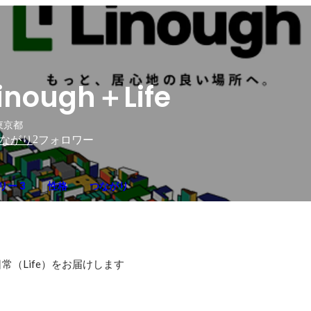
inough＋Life
東京都
2
ながり
フォロワー
リー 3
性格
つながり
常（Life）をお届けします