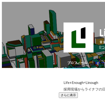
L
0
つ
プロフィール
ストー
Life+Enough=Linough

採用現場からライナフの日
さらに表示