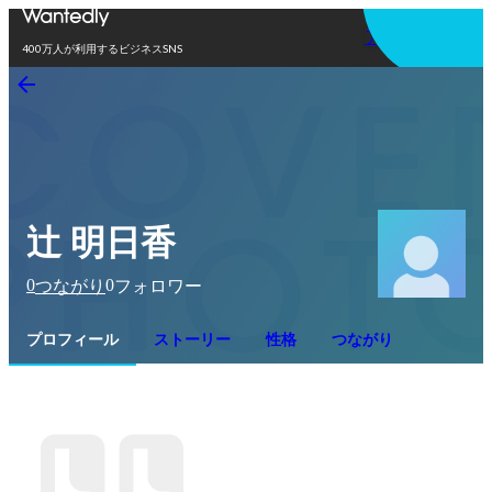
アプリを使う
400万人が利用するビジネスSNS
辻 明日香
0
0
つながり
フォロワー
プロフィール
ストーリー
性格
つながり