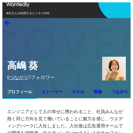
アプリを使う
400万人が利用するビジネスSNS
高嶋 葵
6
5
つながり
フォロワー
プロフィール
ストーリー
スキル
性格
つながり
エンジニアとして人の幸せに携われること、社員みんなが
熱く同じ方向を見て働いていることに魅力を感じ、ウエデ
ィングパークに入社しました。入社後は広告運用チームで
の開発を経験後、ウエディングパークドレスのチーフエン