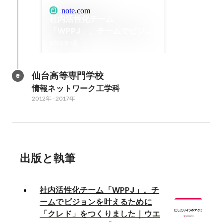
note.com
社内活性化チーム
「WPPJ」。チームでビジョ
ンを叶えるために「クレド」
2022年4月
をつくりました｜ウエディン
グパークの『ン』。｜note
仙台高等専門学校
情報ネットワーク工学科
2012年
-
2017年
出版と執筆
社内活性化チーム「WPPJ」。チ
ームでビジョンを叶えるために
「クレド」をつくりました｜ウエ