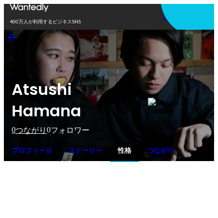
アプリを使う
400万人が利用するビジネスSNS
Atsushi
Hamana
0
0
つながり
フォロワー
プロフィール
ストーリー
性格
つながり