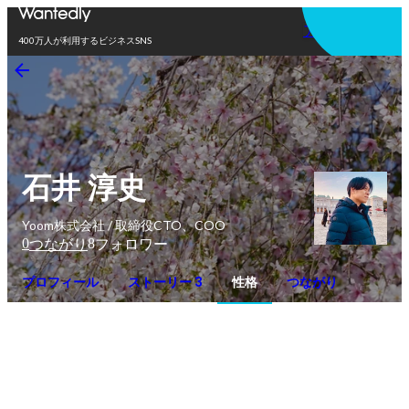
アプリを使う
400万人が利用するビジネスSNS
石井 淳史
Yoom株式会社 / 取締役CTO、COO
0
8
つながり
フォロワー
プロフィール
ストーリー 3
性格
つながり