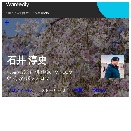
アプリを使う
400万人が利用するビジネスSNS
石井 淳史
Yoom株式会社 / 取締役CTO、COO
0
8
つながり
フォロワー
プロフィール
ストーリー 3
性格
つながり