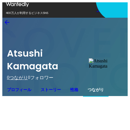
アプリを使う
400万人が利用するビジネスSNS
Atsushi
Kamagata
0
0
つながり
フォロワー
プロフィール
ストーリー
性格
つながり