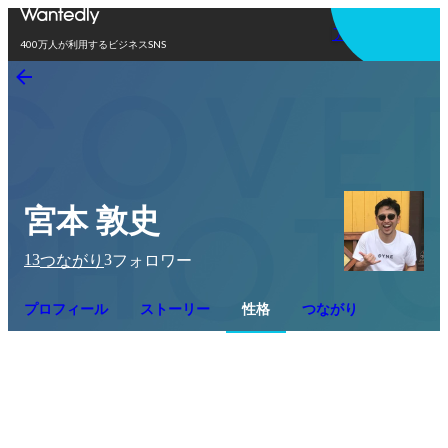
アプリを使う
400万人が利用するビジネスSNS
宮本 敦史
13
3
つながり
フォロワー
プロフィール
ストーリー
性格
つながり