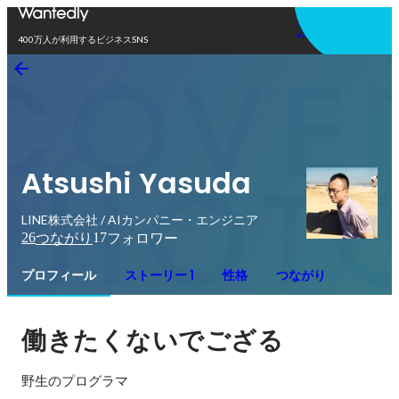
アプリを使う
400万人が利用するビジネスSNS
Atsushi Yasuda
LINE株式会社 / AIカンパニー・エンジニア
26
17
つながり
フォロワー
プロフィール
ストーリー 1
性格
つながり
働きたくないでござる
野生のプログラマ