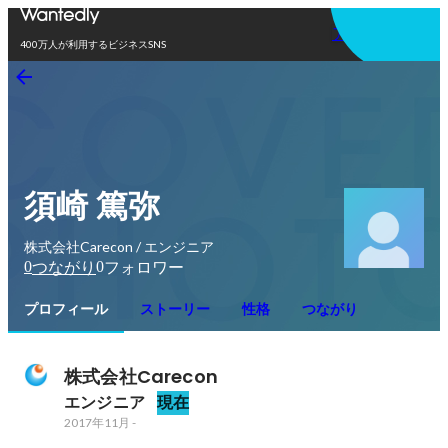
アプリを使う
400万人が利用するビジネスSNS
須崎 篤弥
株式会社Carecon / エンジニア
0
0
つながり
フォロワー
プロフィール
ストーリー
性格
つながり
株式会社Carecon
エンジニア
現在
2017年11月
-