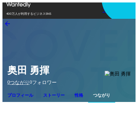
アプリを使う
400万人が利用するビジネスSNS
奥田 勇揮
0
0
つながり
フォロワー
プロフィール
ストーリー
性格
つながり