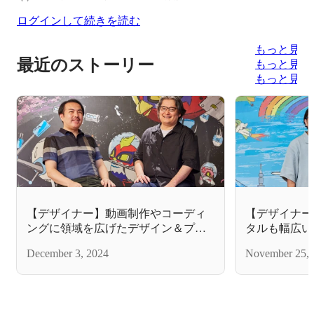
ログインして続きを読む
もっと見る
最近のストーリー
もっと見る
もっと見る
【デザイナー】動画制作やコーディ
【デザイナー
ングに領域を広げたデザイン＆プロ
タルも幅広い
モーション事業部
続けるデザイ
December 3, 2024
November 25, 
業部の仕事