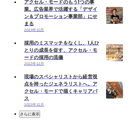
アクセル・モードのもう1つの事
業。広告業界で活躍する「デザイ
ン＆プロモーション事業部」にせ
まる
2024年10月
採用のミスマッチをなくし、1人ひ
とりの成長を促す、アクセル・モ
ードの採用の流儀
2023年12月
現場のスペシャリストから経営視
点を持ったジェネラリストへ。ア
クセル・モードで描くキャリアパ
ス
2023年12月
さらに表示