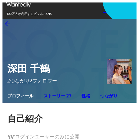
アプリを使う
400万人が利用するビジネスSNS
深田 千鶴
2
2
つながり
フォロワー
プロフィール
ストーリー 27
性格
つながり
自己紹介
ログインユーザーのみに公開