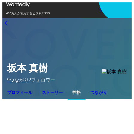
アプリを使う
400万人が利用するビジネスSNS
坂本 真樹
9
2
つながり
フォロワー
プロフィール
ストーリー
性格
つながり