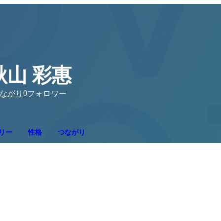
秋山 彩惠
0
ながり
フォロワー
リー
性格
つながり