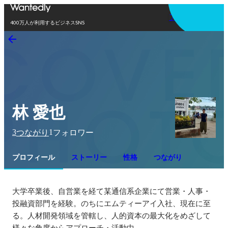
アプリを使う
400万人が利用するビジネスSNS
林 愛也
3
1
つながり
フォロワー
プロフィール
ストーリー
性格
つながり
大学卒業後、自営業を経て某通信系企業にて営業・人事・
投融資部門を経験。のちにエムティーアイ入社、現在に至
る。人材開発領域を管轄し、人的資本の最大化をめざして
様々な角度からアプローチ・活動中。