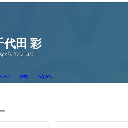
千代田 彩
0
ながり
フォロワー
リー 4
性格
つながり
ー