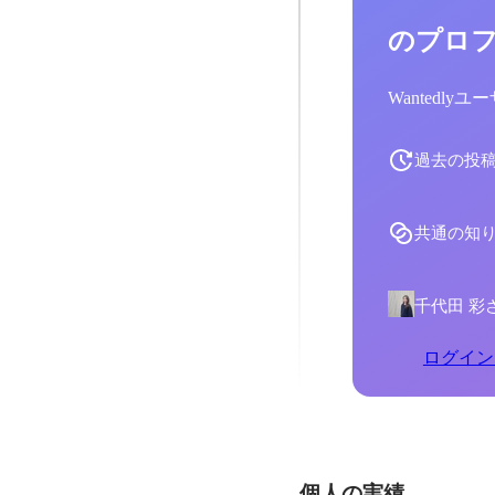
のプロ
Wantedl
過去の投
共通の知
千代田 彩
ログイン
個人の実績