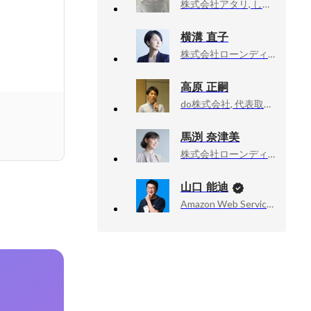
株式会社アタリ, しゃちょー
横溝 直子
株式会社ローンディール, project manager
高原 正嗣
do株式会社, 代表取締役
馬渕 奈津美
株式会社ローンディール, chief administrative officer（最高総務責任者）
山口 能迪
Amazon Web Services, Inc., Senior Developer Advocate