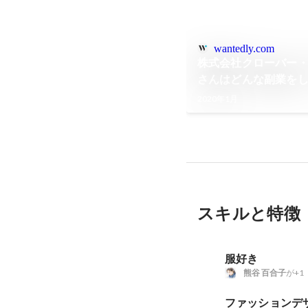
wantedly.com
株式会社クローバー・
さんはどんな副業を
2020年1月
スキルと特徴
服好き
熊谷 百合子
が+1
ファッション