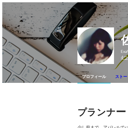
Exa
4
つ
プロフィール
ストー
ー
プランナ
少し前まで、アパレルでパ