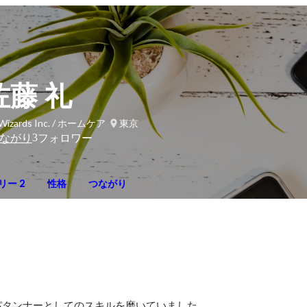
佐藤 礼
Wizards Inc. / ホームケア
東京
3
ながり
フォロワー
リー 2
性格
つながり
タンナーとしてのスキルを磨いていました。
