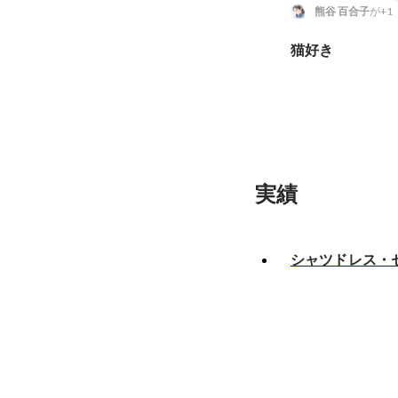
熊谷 百合子
が+1
猫好き
実績
シャツドレス・