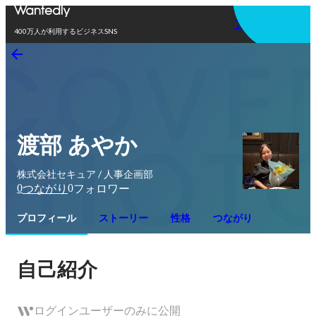
アプリを使う
400万人が利用するビジネスSNS
渡部 あやか
株式会社セキュア / 人事企画部
0
0
つながり
フォロワー
プロフィール
ストーリー
性格
つながり
自己紹介
ログインユーザーのみに公開