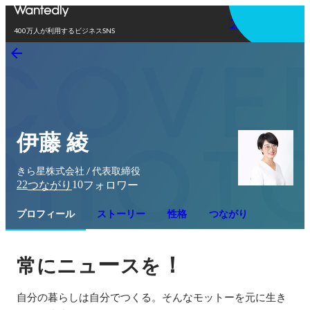
アプリを使う
400万人が利用するビジネスSNS
伊藤 綾
きら星株式会社 / 代表取締役
22
10
つながり
フォロワー
プロフィール
ストーリー
性格
つながり
ー
！
常にニュ
スを
自分の暮らしは自分でつくる。そんなモットーを元に生き