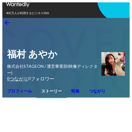
アプリを使う
400万人が利用するビジネスSNS
福村 あやか
株式会社STAGEON / 運営事業部(映像ディレクタ
ー)
0
0
つながり
フォロワー
プロフィール
ストーリー
性格
つながり