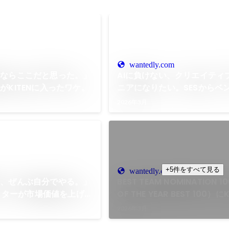
wantedly.com
るならここだと思った。」
AIに負けない、クリエイティ
がKITENに入ったワケ。
ニアになりたい。SESからベ
の挑戦
2026年3月
+5件をすべて見る
wantedly.com
も、ぜんぶ自分でやる。」
BEST TEAM NOMINATION 1
ディターが市場価値を上げる
OF THE YEAR BEST 100）に
ミネートされました🎉
2026年3月