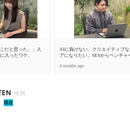
こだと思った。」人
AIに負けない、クリエイティブ
Nに入ったワケ。
アになりたい。SESからベンチャ
4 months ago
TEN
1年間
ー
現在