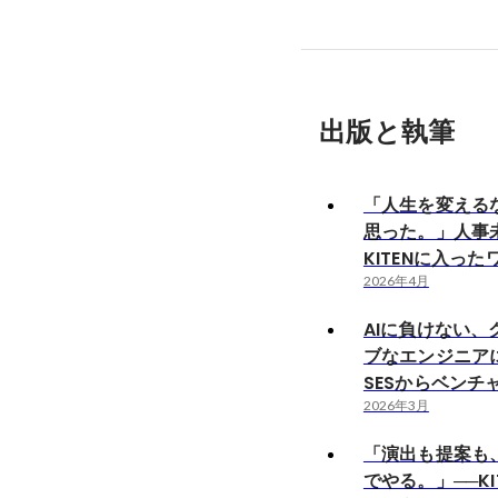
出版と執筆
「人生を変える
思った。」人事
KITENに入った
2026年4月
AIに負けない、
ブなエンジニア
SESからベンチ
2026年3月
「演出も提案も
でやる。」──KI