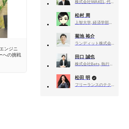
株式会社WAKEL, 代表取締役
松村 周
上智大学, 経済学部・経済学科
菊池 裕介
ランディット株式会社, at PORT事業本部 本部長 兼 事業開発本部 本部長
なエンジニ
ーへの挑戦
田口 誠也
株式会社Bets, 執行役員
松田 明
フリーランスのテクニカルアドバイザー業, 技術顧問