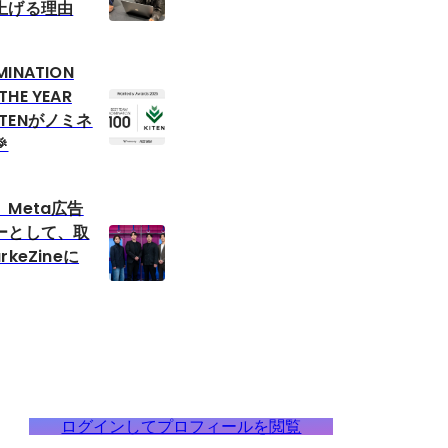
上げる理由
MINATION
THE YEAR
KITENがノミネ

Meta広告
ーとして、取
keZineに
ログインしてプロフィールを閲覧