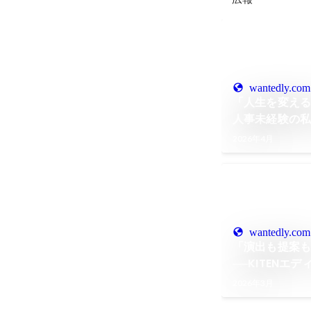
wantedly.com
「人生を変え
人事未経験の私
2026年4月
wantedly.com
「演出も提案
──KITENエ
理由
2026年3月