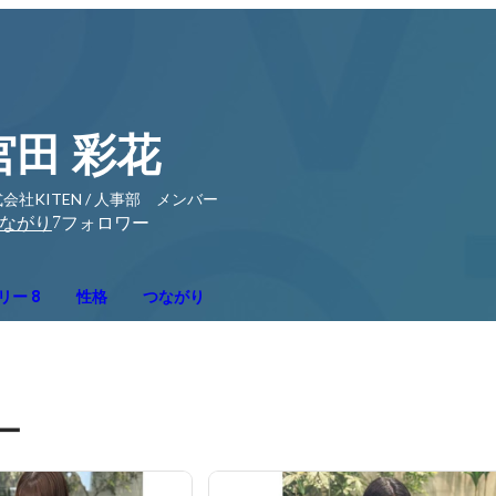
宮田 彩花
会社KITEN / 人事部 メンバー
7
ながり
フォロワー
リー 8
性格
つながり
ー