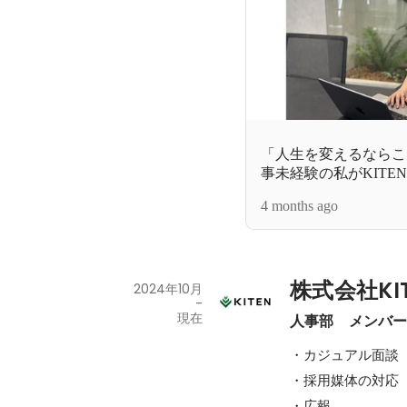
「人生を変えるならこ
事未経験の私がKITE
4 months ago
株式会社KI
2024年10月
-
現在
人事部　メンバ
・カジュアル面談

・採用媒体の対応

・広報