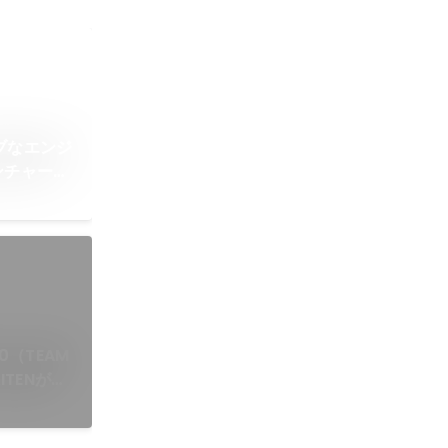
ブなエンジ
ンチャーへ
00（TEAM
KITENがノ