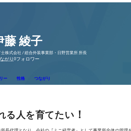
伊藤 綾子
士株式会社 / 総合外装事業部・日野営業所 所長
0
ながり
フォロワー
リー
性格
つながり
！
れる人を育てたい
後所長代理となり、会社の『ミニ経営者』として事業所全体の管理