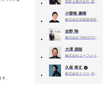
南富士株式会社, 総合外装事業部（埼玉・千葉エリア） ディレクター
小曽根 康晴
株式会社北開道地所, 最高人事責任者 (CHRO)
吉野 翔
株式会社TWOSTONE&Sons, 執行役員
大澤 朋陸
株式会社ユーフォリア, エグゼクティブ・ディレクター
久保 裕丈
株式会社クラス, 代表取締役社長
す。
