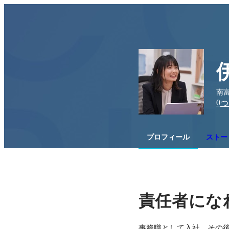
南富
0
つ
プロフィール
ストー
責任者にな
事務職として入社。その