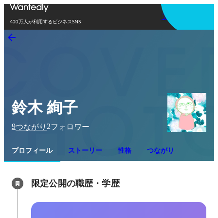
アプリを使う
400万人が利用するビジネスSNS
鈴木 絢子
9
2
つながり
フォロワー
プロフィール
ストーリー
性格
つながり
限定公開の職歴・学歴