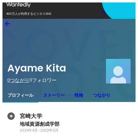
アプリを使う
400万人が利用するビジネスSNS
Ayame Kita
0
0
つながり
フォロワー
プロフィール
ストーリー
性格
つながり
宮崎大学
地域資源創成学部
2019年4月
-
2023年3月