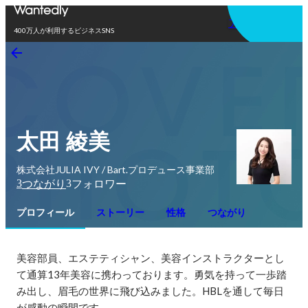
アプリを使う
400万人が利用するビジネスSNS
太田 綾美
株式会社JULIA IVY / Bart.プロデュース事業部
3
3
つながり
フォロワー
プロフィール
ストーリー
性格
つながり
美容部員、エステティシャン、美容インストラクターとし
て通算13年美容に携わっております。勇気を持って一歩踏
み出し、眉毛の世界に飛び込みました。HBLを通して毎日
が感動の瞬間です。