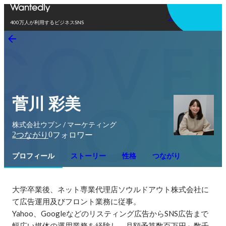
アプリを使う
400万人が利用するビジネスSNS
菅川 彩美
株式会社ウブン / マーケティング
2
0
つながり
フォロワー
プロフィール
ストーリー
性格
つながり
大学卒業後、ネット専業代理店ソウルドアウト株式会社に
て広告運用及びフロント業務に従事。

Yahoo、Googleなどのリスティング広告からSNS広告まで
幅広い媒体の運用業務を経験し、月額予算数百万円～数千