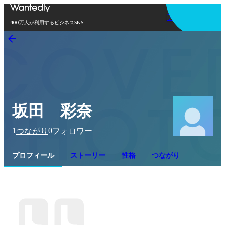
アプリを使う
400万人が利用するビジネスSNS
坂田 彩奈
1
0
つながり
フォロワー
プロフィール
ストーリー
性格
つながり