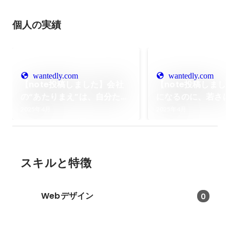
個人の実績
wantedly.com
wantedly.com
【note投稿しました】会社
【note投稿しまし
の“あたりまえ”は、自分たち
になるのに、若さ
でつくる。
by 代表 杉岡 侑也
2025年4月
2025年4月
スキルと特徴
Webデザイン
0