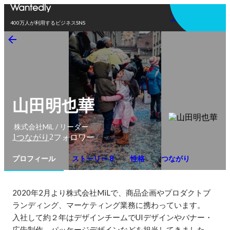
アプリを使う
400万人が利用するビジネスSNS
山田明也華
株式会社MiL / リーダー
1
2
つながり
フォロワー
プロフィール
ストーリー 8
性格
つながり
2020年2月より株式会社MiLで、商品企画やプロダクトブ
ランディング、マーケティング業務に携わっています。

入社して約２年はデザインチームでUIデザインやバナー・
広告制作、パッケージデザインなどを担当してきました。