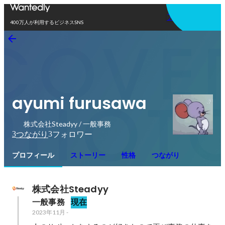
アプリを使う
400万人が利用するビジネスSNS
ayumi furusawa
株式会社Steadyy / 一般事務
3
3
つながり
フォロワー
プロフィール
ストーリー
性格
つながり
株式会社Steadyy
一般事務
現在
2023年11月
-