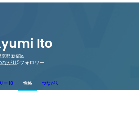
yumi Ito
東京都 新宿区
5
つながり
フォロワー
ー 10
性格
つながり