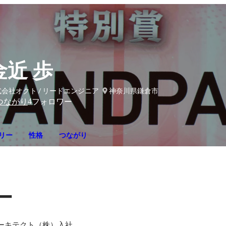
金近 歩
会社オクト / リードエンジニア
神奈川県鎌倉市
4
つながり
フォロワー
リー
性格
つながり
ー
ーキテクト（株）入社。
