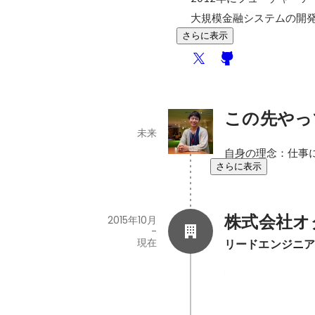
大規模金融システムの開
さらに表示
この先やっ
未来
自身の理念：仕事
さらに表示
株式会社オ
2015年10月
-
現在
リードエンジニ
A-PLUG