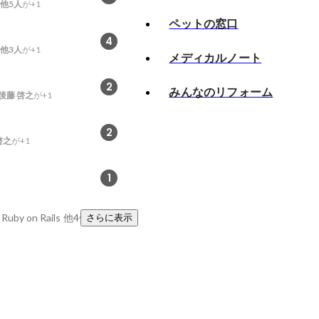
他5人
が+1
ペットの窓口
4
他3人
が+1
メディカルノート
2
みんなのリフォーム
後藤 啓之
が+1
2
啓之
が+1
1
y on Rails
他4件
さらに表示