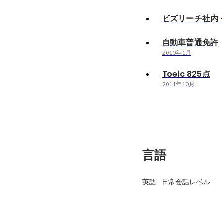
ビズリーチ社内 
自動車普通免許
2010年1月
Toeic 825点
2011年10月
言語
英語
-
日常会話レベル