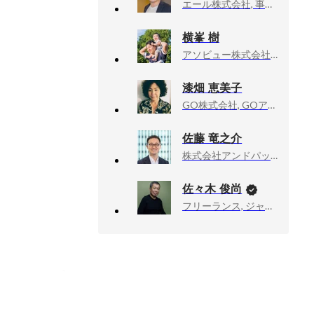
エール株式会社, 事業開発
横峯 樹
アソビュー株式会社, 上級執行役員CPO、マーケットプレイスカンパニーCEO
漆畑 恵美子
GO株式会社, GOアプリ事業本部 配車事業企画部 プロモーショングループ
佐藤 竜之介
株式会社アンドパッド, 開発本部執行役員
佐々木 俊尚
フリーランス, ジャーナリスト・作家