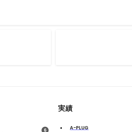
みんなのリフォーム
にITエンジニアとして従
住宅事業立ち上げ。 ITエンジニアと
朝、深夜、休日に従事。
実績
A-PLUG
6