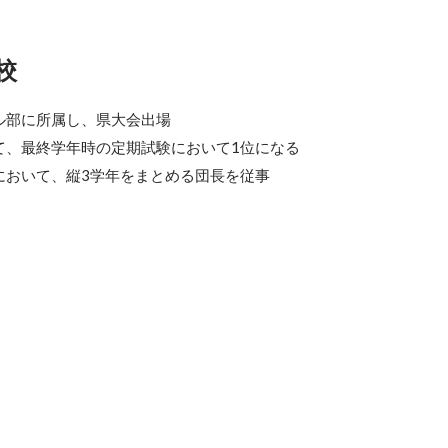
校
部に所属し、県大会出場

、最終学年時の定期試験において1位になる

において、縦3学年をまとめる団長を従事