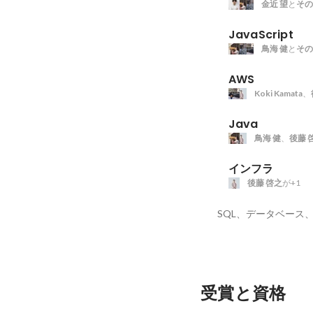
金近 望
と
その
JavaScript
鳥海 健
と
その
AWS
Koki Kamata
、
Java
鳥海 健
、
後藤 
インフラ
後藤 啓之
が+1
SQL、データベース、Rub
受賞と資格