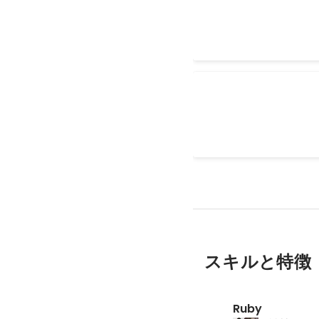
メディカルノート
平日早朝、深夜や、休日
事
スキルと特徴
Ruby