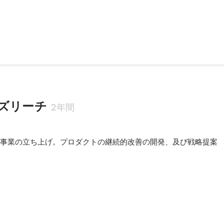
従事
ズリーチ
2年間
ル)事業の立ち上げ。プロダクトの継続的改善の開発、及び戦略提案
- クレド賞