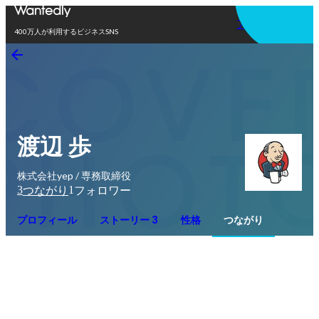
アプリを使う
400万人が利用するビジネスSNS
渡辺 歩
株式会社yep / 専務取締役
3
1
つながり
フォロワー
プロフィール
ストーリー 3
性格
つながり