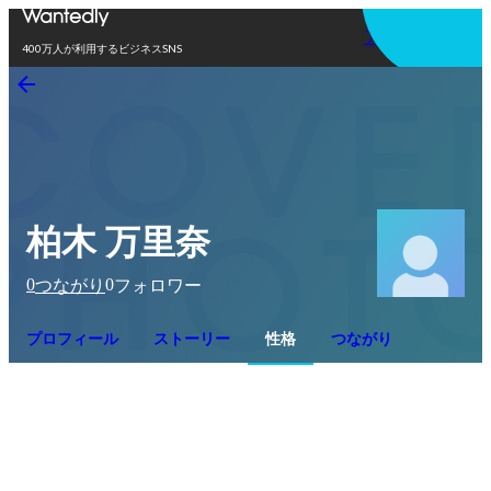
アプリを使う
400万人が利用するビジネスSNS
柏木 万里奈
0
0
つながり
フォロワー
プロフィール
ストーリー
性格
つながり