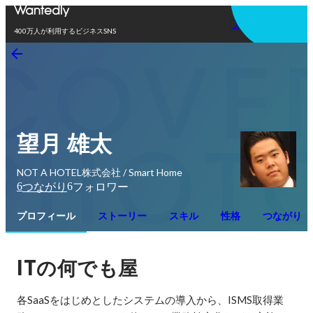
アプリを使う
400万人が利用するビジネスSNS
望月 雄太
NOT A HOTEL株式会社 / Smart Home
6
6
つながり
フォロワー
プロフィール
ストーリー
スキル
性格
つながり
IT
の何でも屋
各SaaSをはじめとしたシステムの導入から、ISMS取得業