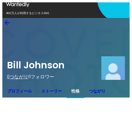
アプリを使う
400万人が利用するビジネスSNS
Bill Johnson
0
0
つながり
フォロワー
プロフィール
ストーリー
性格
つながり