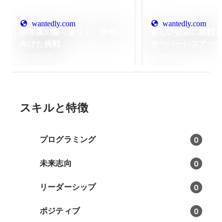
wantedly.com
wantedly.com
本年度の振り返りと、来年に
新しい技術に挑戦
向けた挑戦
サーバーレスアー
実用化の裏側
2025年12月
2025年8月
スキルと特徴
プログラミング
0
未来志向
0
リーダーシップ
0
ポジティブ
0