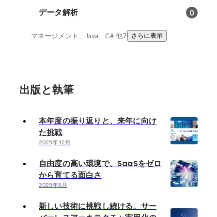
データ解析
0
マネージメント、Java、C#
他7件
さらに表示
出版と執筆
本年度の振り返りと、来年に向け
た挑戦
2025年12月
自由度の高い環境で、SaaSをゼロ
から育てる面白さ
2025年8月
新しい技術に挑戦し続ける。サー