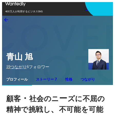
アプリを使う
400万人が利用するビジネスSNS
青山 旭
19
6
つながり
フォロワー
プロフィール
ストーリー 7
性格
つながり
・
ー
顧客
社会のニ
ズに不屈の
、
精神で挑戦し
不可能を可能