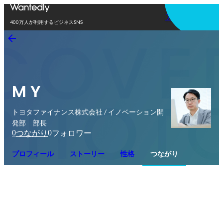
アプリを使う
400万人が利用するビジネスSNS
M Y
トヨタファイナンス株式会社 / イノベーション開
発部 部長
0
0
つながり
フォロワー
プロフィール
ストーリー
性格
つながり