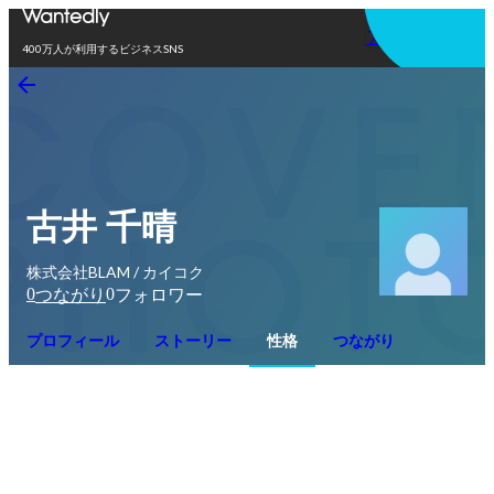
アプリを使う
400万人が利用するビジネスSNS
古井 千晴
株式会社BLAM / カイコク
0
0
つながり
フォロワー
プロフィール
ストーリー
性格
つながり