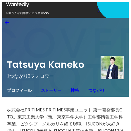
アプリを使う
400万人が利用するビジネスSNS
Tatsuya Kaneko
1
2
つながり
フォロワー
プロフィール
ストーリー
性格
つながり
株式会社PR TIMES PR TIMES事業ユニット 第一開発部長C
TO。東京工業大学（現・東京科学大学）工学部情報工学科
卒業。ピクシブ・メルカリを経て現職。ISUCONが大好き
です。ISUCON9予選とISUCON6本選は出題、ISUCON13は