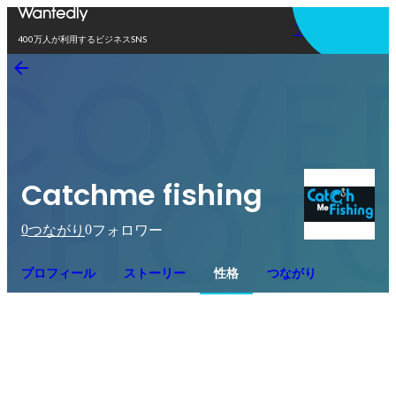
アプリを使う
400万人が利用するビジネスSNS
Catchme fishing
0
0
つながり
フォロワー
プロフィール
ストーリー
性格
つながり