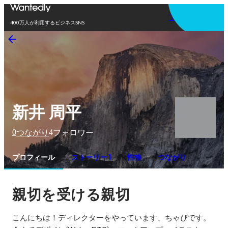
アプリを使う
400万人が利用するビジネスSNS
新井 周平
0
4
つながり
フォロワー
プロフィール
ストーリー 1
性格
つながり
親切を受ける親切
こんにちは！ディレクターをやっています、ちゃぴです。
