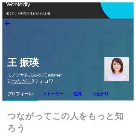
アプリを使う
400万人が利用するビジネスSNS
王 振瑛
モノグサ株式会社 / Designer
21
8
つながり
フォロワー
プロフィール
ストーリー
性格
つながり
つながってこの人をもっと知
ろう