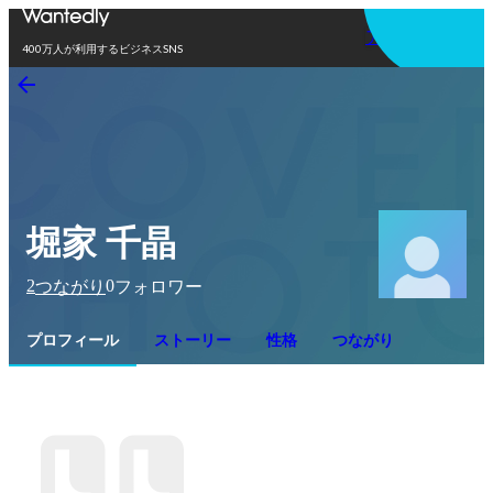
アプリを使う
400万人が利用するビジネスSNS
堀家 千晶
2
0
つながり
フォロワー
プロフィール
ストーリー
性格
つながり