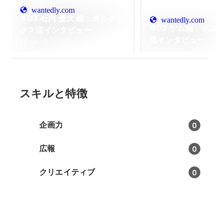
wantedly.com
＃03 石内 優大 編：ボルデッ
wantedly.com
#02 ケム編：ボ
クス流インタビュー
流インタビュー
2025年7月
スキルと特徴
企画力
0
広報
0
クリエイティブ
0