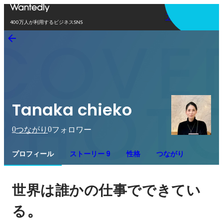
アプリを使う
400万人が利用するビジネスSNS
Tanaka chieko
0
0
つながり
フォロワー
プロフィール
ストーリー 9
性格
つながり
世界は誰かの仕事でできてい
。
る