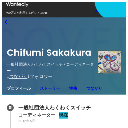
アプリを使う
400万人が利用するビジネスSNS
Chifumi Sakakura
一般社団法人わくわくスイッチ / コーディネータ
ー
1
1
つながり
フォロワー
プロフィール
ストーリー
性格
つながり
一般社団法人わくわくスイッチ
コーディネーター
現在
2018年6月
-