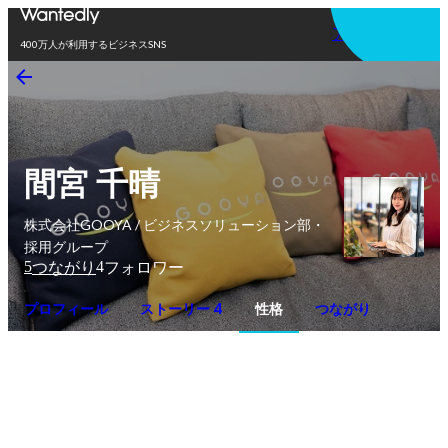
アプリを使う
400万人が利用するビジネスSNS
間宮 千晴
株式会社GOOYA / ビジネスソリューション部・
採用グループ
5
4
つながり
フォロワー
プロフィール
ストーリー 4
性格
つながり