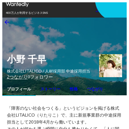
アプリを使う
400万人が利用するビジネスSNS
小野 千早
株式会社LITALICO / 人材採用部 中途採用担当
2
0
つながり
フォロワー
プロフィール
ストーリー
性格
つながり
「障害のない社会をつくる」というビジョンを掲げる株式
会社LITALICO（りたりこ）で、主に新規事業群の中途採用
担当として2018年4月から働いています。

その人が何かを選ぶ瞬間に自分も携わりたくて、「人に関